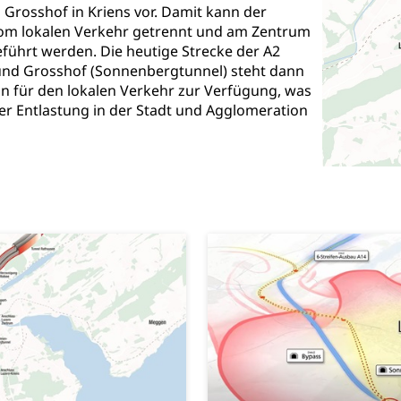
Grosshof in Kriens vor. Damit kann der
uung
Freiwilliges Kindergarten Jahr
Frühe Sprachförd
vom lokalen Verkehr getrennt und am Zentrum
führt werden. Die heutige Strecke der A2
rung
Soziales
und Grosshof (Sonnenbergtunnel) steht dann
n für den lokalen Verkehr zur Verfügung, was
schutz
r Entlastung in der Stadt und Agglomeration
te, Produktsicherheit, Preisüberwachung, Preisüberwacher, Konsu
ionale Erschöpfung, internationale Erschöpfung, Preisabsprache, K
kontrolle und Verbraucherschutz
cherung
ng, Berufsunfallversicherung, Krankheit, Unfall, Prämienverbillig
cherung (WAS Luzern)
Prämienverbilligung (WAS Luzern
icherheit
he Krankenversicherung (WAS Luzern)
Kranken- und Unf
ttel, Lebensmittelkontrolle, Lebensmittelhygiene, Produktesicherh
Lebensmittel
orge, Wellness, Unfallverhütung, Suchtprävention, Alkoholprävent
ion, Tertiärprävention