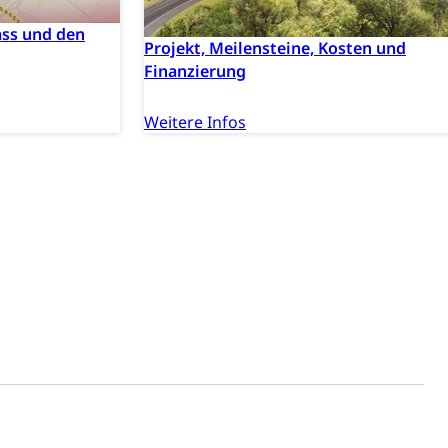
ndheitsförderung
Prävention (Polizei)
ss und den
Projekt, Meilensteine, Kosten und
icherung, Krankenversicherung, Unfallversicherung,
Finanzierung
(WAS Luzern)
Existenzsicherung - Sozialhilfe
Weitere Infos
sicherung (WAS Luzern)
gigkeit, Suchtkrankheit, Drogenabhängige,
ientendossier
Pensionskasse, erste Säule, zweite Säule, dritte Säule,
rung
S Luzern)
AHV-Beiträge (WAS Luzern)
AHV-Altersrente (WAS Luzern)
Behinderung, Erwerbsunfähigkeit, Behinderte