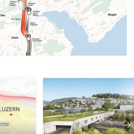
erung
Kindergarten & Basisstufe
mentenorganisation, parallele Einfuhr, regionale
artell, Cassis-deDijon-Prinzip
ung, Krankenkasse
)
allversicherung
eit
ion, Tabakprävention, Primärprävention,