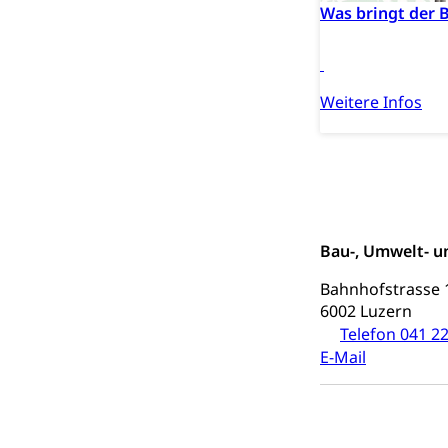
Was bringt der 
Darmkrebsvo
Soziale Sicher
Suchtpräven
Sozialversicheru
Invalidenversich
Weitere Infos
Kranken- und 
Sucht und Dr
Soziales und 
Drogenabhängigk
Drogensüchtige,
Invalidenver
Fachstelle S
Gesundheitsv
Gesundheitsverso
Bau-, Umwelt- u
Gesundheits
AHV / IV
Bahnhofstrasse 
6002 Luzern
Altersrente, Inv
Telefon 041 22
Hilflosenentsch
E-Mail
Hilfslosenen
Behinderung
Informations
Körperbehinderu