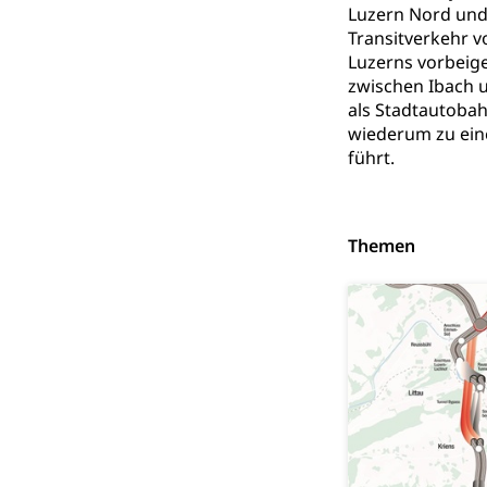
Luzern Nord und 
Kinderbetre
Transitverkehr 
Luzerns vorbeige
Frühe Förde
Gesundheit und 
zwischen Ibach 
als Stadtautobah
Konsumenten
wiederum zu eine
führt.
Konsumentenrech
Erschöpfung, nat
Lebensmittel
Krankenversi
Themen
Unfallversicheru
Krankenversi
Lebensmittels
Obligatorisc
sichere Lebensmi
Trinkwasser
Prävention
Gesundheitsvors
Sekundärprävent