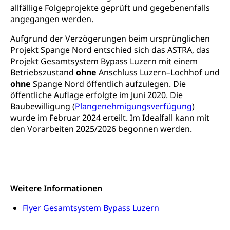
swissuniversities (Dachorganisation der Schweizer
Stipendien Hochschule Luzern hslu
allfällige Folgeprojekte geprüft und gegebenenfalls
Hochschulen)
Früherziehung
angegangen werden.
Schuldienste
swissuniversities
Vorschule
Aufgrund der Verzögerungen beim ursprünglichen
Betreuungsangebote
Projekt Spange Nord entschied sich das ASTRA, das
Universität Luzern
Kindergarten, Kinderkrippe, Krippe, Kinderhort,
Projekt Gesamtsystem Bypass Luzern mit einem
Kindertagesstätte, Spielgruppe, Tagesmutter,
Schulliste
Fachstelle Hochschulbildung
Freiwilliges Kindergarten Jahr
Betriebszustand
ohne
Anschluss Luzern–Lochhof und
ohne
Spange Nord öffentlich aufzulegen. Die
Heilpädagogische Schulen
Kinderbetreuung
öffentliche Auflage erfolgte im Juni 2020. Die
Freiwilliger Schulsport
Baubewilligung (
Plangenehmigungsverfügung
)
Freiwilliges Kindergarten Jahr
Gesundheit und Soziales
wurde im Februar 2024 erteilt. Im Idealfall kann mit
Frühe Sprachförderung
den Vorarbeiten 2025/2026 begonnen werden.
Konsumentenschutz
Kindergarten & Basisstufe
Konsumentenrechte, Produktsicherheit,
Frühe Förderung
Preisüberwachung, Preisüberwacher,
Konsumentenorganisation, parallele Einfuhr,
regionale Erschöpfung, nationale Erschöpfung,
Weitere Informationen
internationale Erschöpfung, Preisabsprache, Kartell,
Cassis-deDijon-Prinzip
Flyer Gesamtsystem Bypass Luzern
Lebensmittelkontrolle und
Krankenversicherung