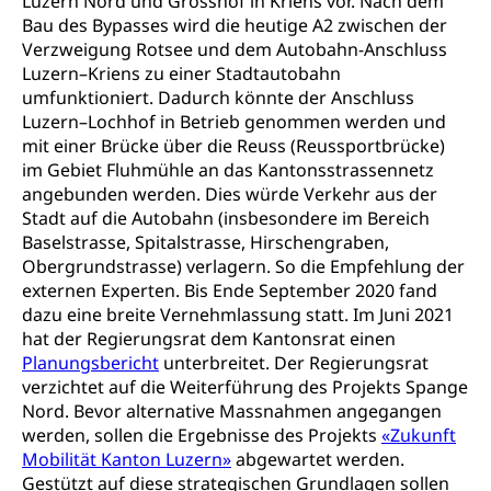
Luzern Nord und Grosshof in Kriens vor. Nach dem
Berufsbildung / Mittelschulen (gruezi.lu.ch)
Obligatorische Schulzeit
Bau des Bypasses wird die heutige A2 zwischen der
Höhere Bildung (hflu.ch)
Höhere Fachschule Luzern HFLU
Berufslehre (beruf.lu.ch)
Verzweigung Rotsee und dem Autobahn-Anschluss
Fachklasse Grafik (fachklassegrafik.ch)
Schulpflicht, Schulobligatorium, Primarschule,
Beratung & Unterstützung
Fachstelle Berufsbildung
Luzern–Kriens zu einer Stadtautobahn
Sekundarschule, Schulferien, Tagesschule,
Fach- & Wirtschafts-Mittelschulzentrum FMZ
umfunktioniert. Dadurch könnte der Anschluss
Schulergänzende Betreuung, Logopädie,
Neuorientierung
BIZ Beratungs- und Informationszentrum
Psychomotorik, Schulpsychologie, Schulsozialarbeit,
Luzern–Lochhof in Betrieb genommen werden und
Gymnasialbildung, Kantonsschulen
für Bildung und Beruf
Heilpädagogik und Sonderschulen
mit einer Brücke über die Reuss (Reussportbrücke)
Gymnasien & Fachmittelschulen (beruf.lu.ch)
im Gebiet Fluhmühle an das Kantonsstrassennetz
Berufsmaturität
Kantonale Sportcamps
Stipendien und Darlehen
angebunden werden. Dies würde Verkehr aus der
Studienwahl- und Studienbearatung
Zentrum für Brückenangebote
Stadt auf die Autobahn (insbesondere im Bereich
Primarschule
Studienbeihilfe, Stipendien, Ausbildungsdarlehen
Baselstrasse, Spitalstrasse, Hirschengraben,
Fachklasse Grafik
Sekundarschule
Obergrundstrasse) verlagern. So die Empfehlung der
Stipendien Universität Luzern unilu
Universität
Gesundheitsmittelschule
externen Experten. Bis Ende September 2020 fand
Schulpflicht
Finanzielle Unterstützung für Ausbildung
Technische Hochschule, Studium,
dazu eine breite Vernehmlassung statt. Im Juni 2021
Informatikmittelschule
Hochschulstudium, Universitätsstudium,
Pflege HF oder Studium Pflege FH
Kindergarten & Basisstufe
hat der Regierungsrat dem Kantonsrat einen
universitäre Ausbildung, akademische Ausbildung,
Wirtschaftsmittelschule
Planungsbericht
unterbreitet. Der Regierungsrat
Fachstelle Stipendien (beruf.lu.ch)
Hochschulbildung, Hochschule, universitäre
Förderangebote
verzichtet auf die Weiterführung des Projekts Spange
FMS und Vollzeitschulen mit BM
Hochschule, Bachelor, Master, Doktorat,
Studienbeiträge Höhere Berufsbildung
Sonderschulung
Nord. Bevor alternative Massnahmen angegangen
Weiterbildung, Forschung, Entwicklung,
werden, sollen die Ergebnisse des Projekts
Dienstleistungen, Hochschule Luzern,
«Zukunft
Finanzielle Unterstützung Pädagogische
Musikschulen
Fachhochschule Zentralschweiz, HSLU,
Mobilität Kanton Luzern»
abgewartet werden.
Hochschule PHLU
Pädagogische Hochschule Luzern, PH Luzern, UniLU,
Gestützt auf diese strategischen Grundlagen sollen
Schulferien