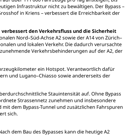
en Hochschule Luzern hslu
e Luzern, PH Luzern, UniLU, swissuniversities
eutigen Infrastruktur nicht zu bewältigen. Der Bypass –
sshof in Kriens – verbessert die Erreichbarkeit der
verbessert den Verkehrsfluss und die Sicherheit
gesmutter, Freiwilliges Kindergarten Jahr
ionalen Nord–Süd-Achse A2 sowie der A14 von Zürich–
erung
Kindergarten & Basisstufe
onalen und lokalen Verkehr. Die dadurch verursachte
ind zunehmende Verkehrsbehinderungen auf der A2, der
hrzeugkilometer ein Hotspot. Verantwortlich dafür
uzern und Lugano–Chiasso sowie andererseits der
mentenorganisation, parallele Einfuhr, regionale
artell, Cassis-deDijon-Prinzip
berdurchschnittliche Stauintensität auf. Ohne Bypass
eordnete Strassennetz zunehmen und insbesondere
d mit dem Bypass-Tunnel und zusätzlichen Fahrspuren
ung, Krankenkasse
rt sich.
)
. Nach dem Bau des Bypasses kann die heutige A2
allversicherung
eit