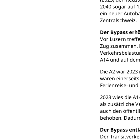
Finanzielle 
Hochschule Luze
2040 sogar auf 1
(Dachorganisati
ein neuer Autoba
Zentralschweiz.
swissunivers
Vorschule
Der Bypass erhö
Kindergarten, Ki
Vor Luzern treff
Kinderbetre
Zug zusammen. Di
Verkehrsbelastun
Frühe Förde
Gesundheit und 
A14 und auf dem
Die A2 war 2023 
Konsumenten
waren einerseits
Konsumentenrech
Ferienreise- und
Erschöpfung, nat
2023 wies die A1
Lebensmittel
als zusätzliche
Krankenversi
auch den öffent
Unfallversicheru
behoben. Dadurch
Krankenversi
Lebensmittels
Der Bypass ent
Der Transitverke
Obligatorisc
sichere Lebensmi