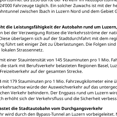
Unterstützung Pädagogische Hochschule PHLU
Stipendi
rn, Fachhochschule Zentralschweiz, HSLU, Pädagogische Hochschul
24’000 Fahrzeuge täglich. Ein solcher Zuwachs ist mit der h
on der Schweizer Hochschulen)
hntunnel zwischen Ibach in Luzern Nord und dem Gebiet Gro
ities
Universität Luzern
Fachstelle Hochschulbildung
ht die Leistungsfähigkeit der Autobahn rund um Luzern, 
nderkrippe, Krippe, Kinderhort, Kindertagesstätte, Spielgruppe, Ta
en bei der Verzweigung Rotsee die Verkehrsströme der nat
uung
Freiwilliges Kindergarten Jahr
Frühe Sprachförd
ese überlagern sich auf der Stadtdurchfahrt mit dem regi
g führt seit einiger Zeit zu Überlastungen. Die Folgen s
rung
Soziales
 lokalen Strassennetz.
mit einer Stauintensität von 145 Stauminuten pro 1 Mio. Fa
schutz
 die stark mit Berufsverkehr belasteten Regionen Basel, L
te, Produktsicherheit, Preisüberwachung, Preisüberwacher, Konsu
 Freizeitverkehr auf der gesamten Strecke.
ionale Erschöpfung, internationale Erschöpfung, Preisabsprache, K
4 mit 179 Stauminuten pro 1 Mio. Fahrzeugkilometer eine ü
kontrolle und Verbraucherschutz
 Verkehrsachse würde der Ausweichverkehr auf das unterg
cherung
lichen Verkehr behindern. Der Engpass rund um Luzern wir
ng, Berufsunfallversicherung, Krankheit, Unfall, Prämienverbillig
 erhöht sich der Verkehrsfluss und die Sicherheit verbesse
cherung (WAS Luzern)
Prämienverbilligung (WAS Luzern
icherheit
lastet die Stadtautobahn vom Durchgangsverkehr
hr wird durch den Bypass-Tunnel an Luzern vorbeigeleitet
he Krankenversicherung (WAS Luzern)
Kranken- und Unf
ttel, Lebensmittelkontrolle, Lebensmittelhygiene, Produktesicherh