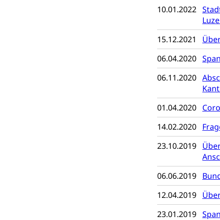
10.01.2022
Stad
Konsumenten
Luz
Konsumentenrech
15.12.2021
Über
Erschöpfung, nat
06.04.2020
Span
Lebensmittel
Krankenversi
06.11.2020
Absc
Unfallversicheru
Kant
Krankenversi
Lebensmittels
01.04.2020
Coro
Obligatorisc
sichere Lebensmi
14.02.2020
Frag
Trinkwasser
Prävention
23.10.2019
Über
Gesundheitsvors
Ansc
Sekundärprävent
06.06.2019
Bund
Darmkrebsvo
Soziale Sicher
12.04.2019
Über
Suchtpräven
Sozialversicheru
Invalidenversich
23.01.2019
Span