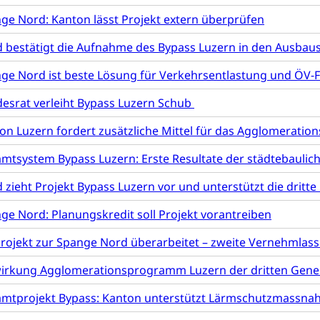
Unfallversicherung (gruezi.lu.ch)
Krankenversicherung 
ogen
ge Nord: Kanton lässt Projekt extern überprüfen
Gesellschaft (Dienststelle)
Opferhilfe
Arbeitslosenver
eit, Drogensucht, Medikamentenabhängigkeit, Arzneimittelabhän
 bestätigt die Aufnahme des Bypass Luzern in den Ausbausc
 Betäubungsmittel, Suchtmittel, Psychopharmaka
sicherung (WAS Luzern)
Soziale Sicherheit
ge Nord ist beste Lösung für Verkehrsentlastung und ÖV
ucht Region Luzern
Drogen (Polizei)
Sucht
ersorgung
esrat verleiht Bypass Luzern Schub
rgung, Spital, Pflegeinitiative, Ambulant vor stationär, AVOS, Pat
on Luzern fordert zusätzliche Mittel für das Agglomerat
versorgung
mtsystem Bypass Luzern: Erste Resultate der städtebaulich
alidenrente, Witwenrente, Sozialversicherung, Vorsorgeeinrichtung, 
ädigung, Ergänzungsleistungen, Altersvorsorge, Todesfallversiche
 zieht Projekt Bypass Luzern vor und unterstützt die dri
tschädigung (WAS Luzern)
AHV-Hinterlassenenrente (WA
ge Nord: Planungskredit soll Projekt vorantreiben
stelle AHV/IV
Ergänzungsleistungen (EL) (WAS Luzern)
ng, körperliche Behinderung, geistige Behinderung, psychische 
rojekt zur Spange Nord überarbeitet – zweite Vernehmlass
n (WAS Luzern)
 Sport
Menschen mit Behinderungen
irkung Agglomerationsprogramm Luzern der dritten Gene
en
mtprojekt Bypass: Kanton unterstützt Lärmschutzmassnah