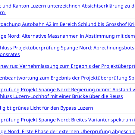
t und Kanton Luzern unterzeichnen Absichtserklärung zu
schutz
ern
te, Produktsicherheit, Preisüberwachung, Preisüberwacher, Konsu
dachung Autobahn A2 im Bereich Schlund bis Grosshof Krie
ionale Erschöpfung, internationale Erschöpfung, Preisabsprache, K
ge Nord: Alternative Massnahmen in Abstimmung mit dem P
kontrolle und Verbraucherschutz
cherung
hluss Projektüberprüfung Spange Nord: Abrechnungsbotsc
ng, Berufsunfallversicherung, Krankheit, Unfall, Prämienverbillig
onsrates
cherung (WAS Luzern)
Prämienverbilligung (WAS Luzern
icherheit
navirus: Vernehmlassung zum Ergebnis der Projektüberpr
he Krankenversicherung (WAS Luzern)
Kranken- und Unf
ttel, Lebensmittelkontrolle, Lebensmittelhygiene, Produktesicherh
enbeantwortung zum Ergebnis der Projektüberprüfung Sp
Lebensmittel
prüfung Projekt Spange Nord: Regierung nimmt Abstand vo
orge, Wellness, Unfallverhütung, Suchtprävention, Alkoholprävent
hluss Luzern-Lochhof mit einer Brücke über die Reuss
ion, Tertiärprävention
 gibt grünes Licht für den Bypass Luzern
rsorge
Kantonales Tabakpräventionsprogramm
Gesu
heit
prüfung Projekt Spange Nord: Breites Variantenspektrum
tion
Gesundheitsversorgung
ngen, Sozialpolitik, Arbeitslosenversicherung, Mutterschaftsvers
erung, Sozialhilfe
ge Nord: Erste Phase der externen Überprüfung abgeschl