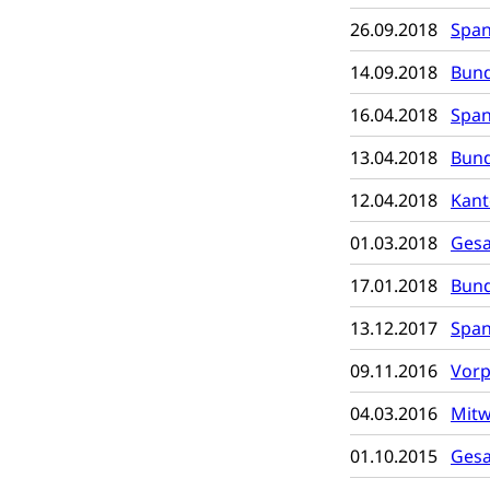
Kranken- und 
Sucht und Dr
26.09.2018
Span
Soziales und 
Drogenabhängigk
14.09.2018
Bund
Drogensüchtige,
Invalidenver
16.04.2018
Span
Fachstelle S
Gesundheitsv
13.04.2018
Bund
Gesundheitsverso
12.04.2018
Kant
Gesundheits
AHV / IV
01.03.2018
Gesa
Altersrente, Inv
Hilflosenentsch
17.01.2018
Bund
Hilfslosenen
Behinderung
13.12.2017
Span
Informations
Körperbehinderu
09.11.2016
Vorp
IV-Leistunge
Inklusion im
04.03.2016
Mitw
Kultur und Medi
01.10.2015
Gesa