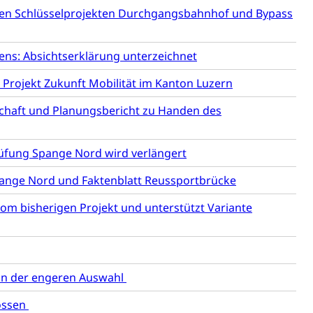
 den Schlüsselprojekten Durchgangsbahnhof und Bypass
mentenorganisation, parallele Einfuhr, regionale
ns: Absichtserklärung unterzeichnet
artell, Cassis-deDijon-Prinzip
rojekt Zukunft Mobilität im Kanton Luzern
haft und Planungsbericht zu Handen des
ung, Krankenkasse
)
üfung Spange Nord wird verlängert
allversicherung
eit
ange Nord und Faktenblatt Reussportbrücke
m bisherigen Projekt und unterstützt Variante
ion, Tabakprävention, Primärprävention,
ndheitsförderung
Prävention (Polizei)
 in der engeren Auswahl
icherung, Krankenversicherung, Unfallversicherung,
ossen