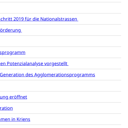
(WAS Luzern)
Existenzsicherung - Sozialhilfe
sicherung (WAS Luzern)
gigkeit, Suchtkrankheit, Drogenabhängige,
hritt 2019 für die Nationalstrassen
-Förderung
ientendossier
ionsprogramm
en Potenzialanalyse vorgestellt
Pensionskasse, erste Säule, zweite Säule, dritte Säule,
rung
tte Generation des Agglomerationsprogramms
S Luzern)
AHV-Beiträge (WAS Luzern)
AHV-Altersrente (WAS Luzern)
Behinderung, Erwerbsunfähigkeit, Behinderte
ung eröffnet
ration
men in Kriens