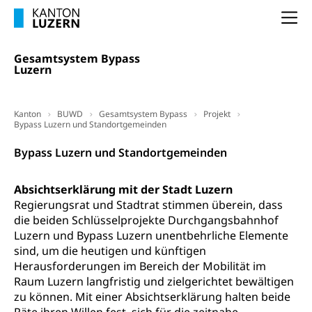
Studienberatung, Beratung und Unterstützung,
Berufsabschluss für Erwachsene
Na
Erwachsenenmatura
Berufliche Grundbildung
Gesamtsystem Bypass
Luzern
Bildungsgutscheine Grundkompetenzen
Lehre, Berufsfachschule, Lehrbetrieb, Lehrvertrag,
Berufsberatung, Qualifikationsverfahren,
Bildung & Berufsabschluss für Erwachsene
Berufswahl & Berufsberatung, Schnupperlehre und
Kanton
BUWD
Gesamtsystem Bypass
Projekt
Lehrstellensuche, Berufsmaturität,
Fachperson Betreuung (verkürzte
Bypass Luzern und Standortgemeinden
Brückenangebote, Zugewanderte & Arbeitsmarkt,
Grundbildung)
Fachstelle Berufsbildung
Bypass Luzern und Standortgemeinden
Fachperson Gesundheit (verkürzte
Schulen und Berufsbildungszentren
Hochschule Fachhochschule
Grundbildung)
Absichtserklärung mit der Stadt Luzern
Integrationsvorlehre INVOL Zentralschweiz
Studium, Hochschulstudium, tertiäre Bildung
Allgemeinbildung für Erwachsene
Regierungsrat und Stadtrat stimmen überein, dass
Fremdsprachen in der Berufslehre –
die beiden Schlüsselprojekte Durchgangsbahnhof
Berufsberatung (berufsberatung.ch)
Campus Horw
Mittelschulen
MobiLingua
Luzern und Bypass Luzern unentbehrliche Elemente
Grundkompetenzen (einfach-besser.ch)
Campus Horw (HSLU)
Gymnasium, Handelsmittelschule, Sekundarstufe II,
sind, um die heutigen und künftigen
Informationen für Lernende und Gesetzliche
Kantonsschule, Fachmittelschule, Fachmatura,
Herausforderungen im Bereich der Mobilität im
Bildung & Berufsabschluss für Erwachsene
Fachstelle Hochschulbildung
Vertreter
Fachklasse Grafik Luzern, Berufsmatura,
Raum Luzern langfristig und zielgerichtet bewältigen
Informatikmittelschule, Fachmittelschulzentrum
Lehre nach dem Gymnasium
Hochschulen
zu können. Mit einer Absichtserklärung halten beide
Informationen für zugewanderte Personen
FMS, Fachmittelschulen, Vollzeitschulen mit