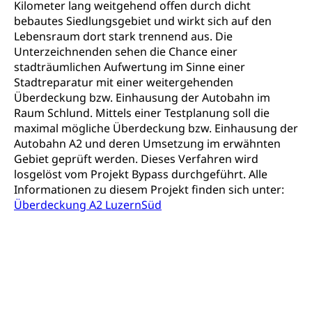
Finanzielle Unterstützung Pädagogische
Kilometer lang weitgehend offen durch dicht
Musikschulen
Fachhochschule Zentralschweiz, HSLU,
Hochschule PHLU
bebautes Siedlungsgebiet und wirkt sich auf den
Pädagogische Hochschule Luzern, PH Luzern, UniLU,
Schulferien
Lebensraum dort stark trennend aus. Die
swissuniversities (Dachorganisation der Schweizer
Stipendien Hochschule Luzern hslu
Unterzeichnenden sehen die Chance einer
Hochschulen)
Früherziehung
stadträumlichen Aufwertung im Sinne einer
Schuldienste
swissuniversities
Vorschule
Stadtreparatur mit einer weitergehenden
Überdeckung bzw. Einhausung der Autobahn im
Betreuungsangebote
Universität Luzern
Kindergarten, Kinderkrippe, Krippe, Kinderhort,
Raum Schlund. Mittels einer Testplanung soll die
Kindertagesstätte, Spielgruppe, Tagesmutter,
Schulliste
Fachstelle Hochschulbildung
maximal mögliche Überdeckung bzw. Einhausung der
Freiwilliges Kindergarten Jahr
Autobahn A2 und deren Umsetzung im erwähnten
Heilpädagogische Schulen
Gebiet geprüft werden. Dieses Verfahren wird
Kinderbetreuung
Freiwilliger Schulsport
losgelöst vom Projekt Bypass durchgeführt. Alle
Freiwilliges Kindergarten Jahr
Informationen zu diesem Projekt finden sich unter:
Gesundheit und Soziales
Überdeckung A2 LuzernSüd
Frühe Sprachförderung
Konsumentenschutz
Kindergarten & Basisstufe
Konsumentenrechte, Produktsicherheit,
Frühe Förderung
Preisüberwachung, Preisüberwacher,
Konsumentenorganisation, parallele Einfuhr,
regionale Erschöpfung, nationale Erschöpfung,
internationale Erschöpfung, Preisabsprache, Kartell,