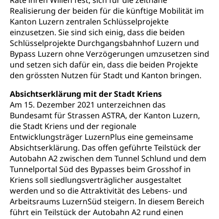
Räte ihren Willen fest, sich für die zeitnahe
Berufsmatura BM, Aufnahmebedingungen FMS und
Höhere Berufsbildung
Hochschule Luzern HSLU
Schnupperlehre & Lehrstellensuche
Realisierung der beiden für die künftige Mobilität im
Vollzeitschulen mit BM
Kanton Luzern zentralen Schlüsselprojekte
Berufsabschluss für Erwachsene
Pädagogische Hochschule Luzern, PH Luzern
Beruf & Weiterbildung (beruf.lu.ch)
einzusetzen. Sie sind sich einig, dass die beiden
Berufsbildung / Mittelschulen (gruezi.lu.ch)
Obligatorische Schulzeit
Höhere Bildung (hflu.ch)
Höhere Fachschule Luzern HFLU
Berufslehre (beruf.lu.ch)
Schlüsselprojekte Durchgangsbahnhof Luzern und
Fachklasse Grafik (fachklassegrafik.ch)
Schulpflicht, Schulobligatorium, Primarschule,
Bypass Luzern ohne Verzögerungen umzusetzen sind
Beratung & Unterstützung
Fachstelle Berufsbildung
Sekundarschule, Schulferien, Tagesschule,
und setzen sich dafür ein, dass die beiden Projekte
Fach- & Wirtschafts-Mittelschulzentrum FMZ
Schulergänzende Betreuung, Logopädie,
Neuorientierung
BIZ Beratungs- und Informationszentrum
den grössten Nutzen für Stadt und Kanton bringen.
Psychomotorik, Schulpsychologie, Schulsozialarbeit,
Gymnasialbildung, Kantonsschulen
für Bildung und Beruf
Heilpädagogik und Sonderschulen
Absichtserklärung mit der Stadt Kriens
Gymnasien & Fachmittelschulen (beruf.lu.ch)
Berufsmaturität
Am 15. Dezember 2021 unterzeichnen das
Kantonale Sportcamps
Stipendien und Darlehen
Bundesamt für Strassen ASTRA, der Kanton Luzern,
Studienwahl- und Studienbearatung
Zentrum für Brückenangebote
Primarschule
Studienbeihilfe, Stipendien, Ausbildungsdarlehen
die Stadt Kriens und der regionale
Fachklasse Grafik
Entwicklungsträger LuzernPlus eine gemeinsame
Sekundarschule
Stipendien Universität Luzern unilu
Universität
Absichtserklärung. Das offen geführte Teilstück der
Gesundheitsmittelschule
Schulpflicht
Autobahn A2 zwischen dem Tunnel Schlund und dem
Finanzielle Unterstützung für Ausbildung
Technische Hochschule, Studium,
Informatikmittelschule
Tunnelportal Süd des Bypasses beim Grosshof in
Hochschulstudium, Universitätsstudium,
Pflege HF oder Studium Pflege FH
Kindergarten & Basisstufe
Kriens soll siedlungsverträglicher ausgestaltet
universitäre Ausbildung, akademische Ausbildung,
Wirtschaftsmittelschule
Fachstelle Stipendien (beruf.lu.ch)
Hochschulbildung, Hochschule, universitäre
Förderangebote
werden und so die Attraktivität des Lebens- und
FMS und Vollzeitschulen mit BM
Hochschule, Bachelor, Master, Doktorat,
Arbeitsraums LuzernSüd steigern. In diesem Bereich
Studienbeiträge Höhere Berufsbildung
Sonderschulung
Weiterbildung, Forschung, Entwicklung,
führt ein Teilstück der Autobahn A2 rund einen
Dienstleistungen, Hochschule Luzern,