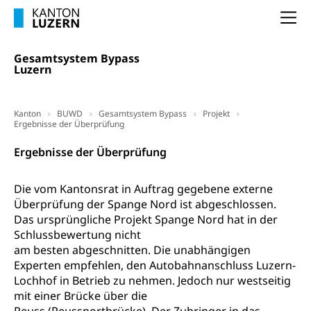
Unterstützung der Wirtschaftsförderung
Pensionierung
Arbeitslosenentschädigung (WAS Luzern)
Luzern
Na
Frühpensionierung, Altersrente, berufliche
Vorsorge, Altersvorsorge
Handelsregister Luzern
Gesamtsystem Bypass
Dienststelle Steuern - Wissenswertes
Luzern
AHV-Altersrente (WAS Luzern)
Selbständige (WAS Luzern)
LUPK - Luzerner Pensionskasse
Bildung und Forschung
Kanton
BUWD
Gesamtsystem Bypass
Projekt
Altersvorsorge (gruezi.lu.ch)
Ergebnisse der Überprüfung
Wissenschaftsförderung
Ergebnisse der Überprüfung
Forschungsförderung, Wissenschaftsmarketing,
Wissenschaft, Forschung, Entwicklung, Projekte
Die vom Kantonsrat in Auftrag gegebene externe
Pilotprojekte Klima
Erwachsenenbildung und Weiterbildung
Überprüfung der Spange Nord ist abgeschlossen.
Das ursprüngliche Projekt Spange Nord hat in der
Innovative Projekte Landwirtschaft und
Umschulung, zweiter Bildungsweg,
Schlussbewertung nicht
Nachdiplomstudium, Zusatzlehre, Höhere
Wald
am besten abgeschnitten. Die unabhängigen
Berufsbildung, Berufsmatura nach Lehre,
Projektförderung Universität Luzern unilu
Experten empfehlen, den Autobahnanschluss Luzern-
Neuorientierung, Grundkompetenzen,
Berufsberatung, Standortbestimmung,
Lochhof in Betrieb zu nehmen. Jedoch nur westseitig
Studienberatung, Beratung und Unterstützung,
mit einer Brücke über die
Berufsabschluss für Erwachsene